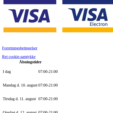
Forretningsbetingelser
Ret cookie-samtykke
Åbningstider
I dag
0
7
:
0
0
-
21
:
0
0
Mandag d. 10. august
0
7
:
0
0
-
21
:
0
0
Tirsdag d. 11. august
0
7
:
0
0
-
21
:
0
0
Onsdag d. 12. august
0
7
:
0
0
-
21
:
0
0