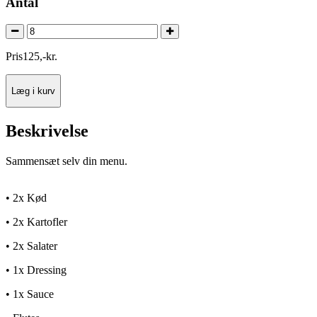
Antal
Pris
125
,
-
kr.
Læg i kurv
Beskrivelse
Sammensæt selv din menu.
• 2x Kød
• 2x Kartofler
• 2x Salater
• 1x Dressing
• 1x Sauce