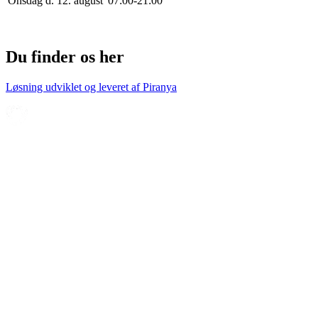
Onsdag d. 12. august
0
7
:
0
0
-
21
:
0
0
Du finder os her
Løsning udviklet og leveret af
Piranya