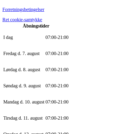
Forretningsbetingelser
Ret cookie-samtykke
Åbningstider
I dag
0
7
:
0
0
-
21
:
0
0
Fredag d. 7. august
0
7
:
0
0
-
21
:
0
0
Lørdag d. 8. august
0
7
:
0
0
-
21
:
0
0
Søndag d. 9. august
0
7
:
0
0
-
21
:
0
0
Mandag d. 10. august
0
7
:
0
0
-
21
:
0
0
Tirsdag d. 11. august
0
7
:
0
0
-
21
:
0
0